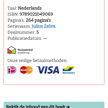
Taal:
Nederlands
ISBN:
9789021049069
Pagina's:
264 pagina's
Serienaam:
Julius Zebra
Deelnummer:
5
Publicatiedatum:
--
Onze veilige betaalmethoden:
Bekijk de inhoud van dit boek ➔