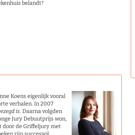
ekenhuis belandt?
Enne Koens eigenlijk vooral
orte verhalen. In 2007
gezegd is
. Daarna volgden
onge Jury Debuutprijs won,
at door de Griffeljury met
eken zijn succesvol