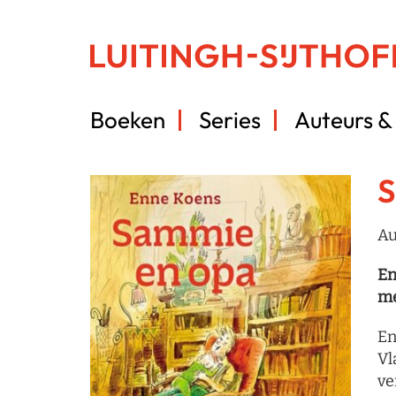
Boeken
Series
Auteurs & 
S
Au
En
me
En
Vl
ve