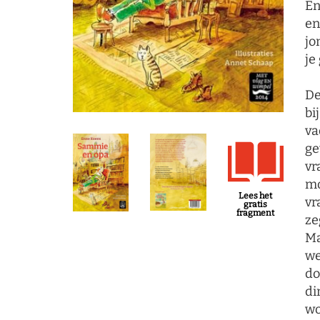
En
e
jo
je
De
bi
va
ge
vr
mo
Lees het
vr
gratis
fragment
ze
Ma
we
do
di
wo