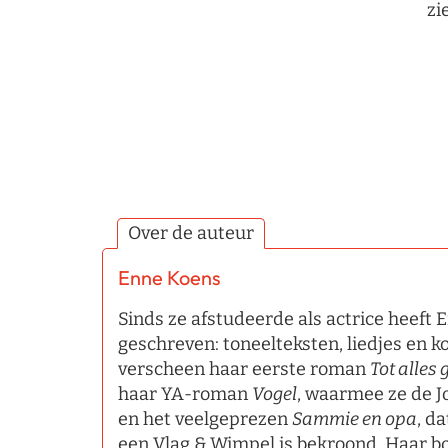
zi
Over de auteur
Enne Koens
Sinds ze afstudeerde als actrice heeft 
geschreven: toneelteksten, liedjes en k
verscheen haar eerste roman
Tot alles 
haar YA-roman
Vogel
, waarmee ze de J
en het veelgeprezen
Sammie en opa
, d
een Vlag & Wimpel is bekroond. Haar bo