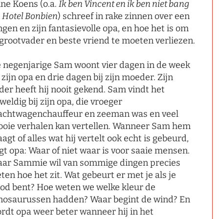
ne Koens (o.a.
Ik ben Vincent en ik ben niet bang
n
Hotel Bonbien
) schreef in rake zinnen over een
ngen en zijn fantasievolle opa, en hoe het is om
 grootvader en beste vriend te moeten verliezen.
 negenjarige Sam woont vier dagen in de week
j zijn opa en drie dagen bij zijn moeder. Zijn
der heeft hij nooit gekend. Sam vindt het
weldig bij zijn opa, die vroeger
achtwagenchauffeur en zeeman was en veel
oie verhalen kan vertellen. Wanneer Sam hem
aagt of alles wat hij vertelt ook echt is gebeurd,
gt opa: Waar of niet waar is voor saaie mensen.
ar Sammie wil van sommige dingen precies
ten hoe het zit. Wat gebeurt er met je als je
od bent? Hoe weten we welke kleur de
nosaurussen hadden? Waar begint de wind? En
rdt opa weer beter wanneer hij in het