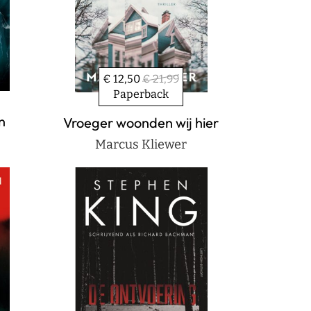
€ 12,50
€ 21,99
Paperback
n
Vroeger woonden wij hier
Marcus Kliewer