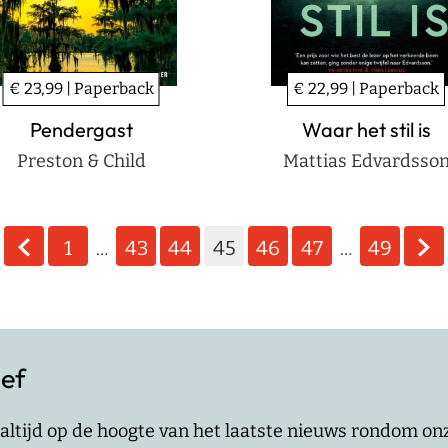
€ 23,99 | Paperback
€ 22,99 | Paperback
Pendergast
Waar het stil is
Preston & Child
Mattias Edvardsso
1
43
44
45
46
47
49
…
…
ief
jf altijd op de hoogte van het laatste nieuws rondom o