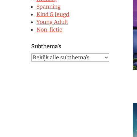
Spanning
Kind & Jeugd
Young Adult
Non-fictie
Subthema’s