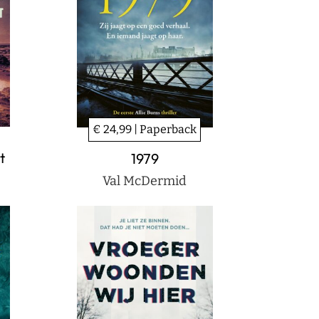
€ 24,99 | Paperback
t
1979
Val McDermid