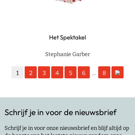
Het Spektakel
Stephanie Garber
Berichten
1
2
3
4
5
6
8
…
paginering
Schrijf je in voor de nieuwsbrief
Schrijf je in voor onze nieuwsbrief en blijf altijd op