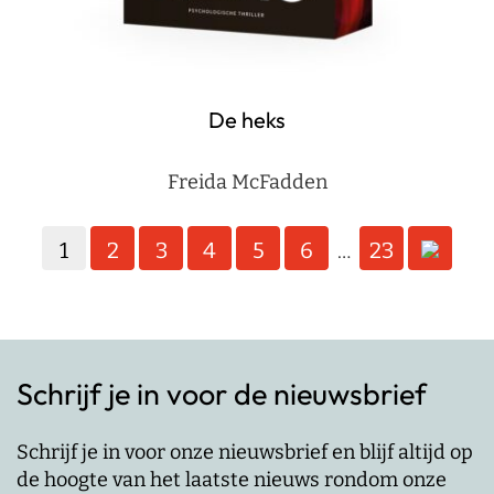
De heks
Freida McFadden
Berichten
1
2
3
4
5
6
23
…
paginering
Schrijf je in voor de nieuwsbrief
Schrijf je in voor onze nieuwsbrief en blijf altijd op
de hoogte van het laatste nieuws rondom onze