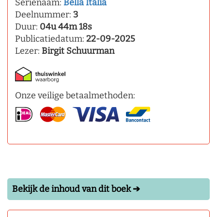
Serienaam:
Bella Italia
Deelnummer:
3
Duur:
04u 44m 18s
Publicatiedatum:
22-09-2025
Lezer:
Birgit Schuurman
Onze veilige betaalmethoden:
Bekijk de inhoud van dit boek ➔