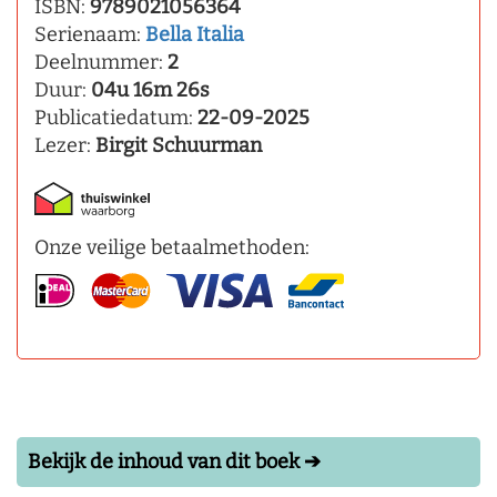
ISBN:
9789021056364
Serienaam:
Bella Italia
Deelnummer:
2
Duur:
04u 16m 26s
Publicatiedatum:
22-09-2025
Lezer:
Birgit Schuurman
Onze veilige betaalmethoden:
Bekijk de inhoud van dit boek ➔