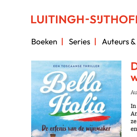
Boeken
Series
Auteurs & 
D
w
Au
In
An
ze
en