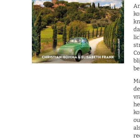
An
ko
kr
da
li
st
Co
bl
be
Ma
de
vr
he
ko
ou
al
re