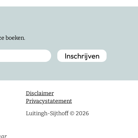
nze boeken.
Disclaimer
Privacystatement
Luitingh-Sijthoff © 2026
aar