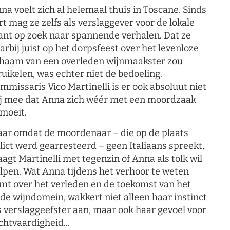
na voelt zich al helemaal thuis in Toscane. Sinds
rt mag ze zelfs als verslaggever voor de lokale
ant op zoek naar spannende verhalen. Dat ze
arbij juist op het dorpsfeest over het levenloze
chaam van een overleden wijnmaakster zou
ruikelen, was echter niet de bedoeling.
mmissaris Vico Martinelli is er ook absoluut niet
ij mee dat Anna zich wéér met een moordzaak
moeit.
ar omdat de moordenaar – die op de plaats
lict werd gearresteerd – geen Italiaans spreekt,
aagt Martinelli met tegenzin of Anna als tolk wil
lpen. Wat Anna tijdens het verhoor te weten
mt over het verleden en de toekomst van het
de wijndomein, wakkert niet alleen haar instinct
s verslaggeefster aan, maar ook haar gevoel voor
chtvaardigheid...