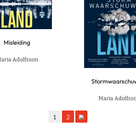
Misleiding
aria Adolfsson
Stormwaarschu
Maria Adolfss
1
2