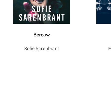
Berouw
Sofie Sarenbrant
M
Berichten
paginering