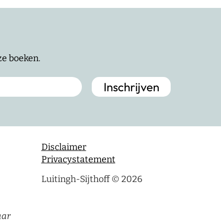
nze boeken.
Disclaimer
Privacystatement
Luitingh-Sijthoff © 2026
aar