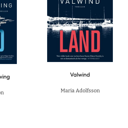
Valwind
wing
Maria Adolfsson
on