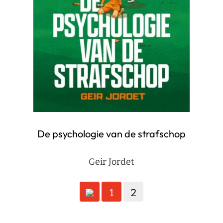
De psychologie van de strafschop
Geir Jordet
Berichten
1
2
paginering