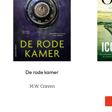
De rode kamer
M.W. Craven
Berichten
paginering