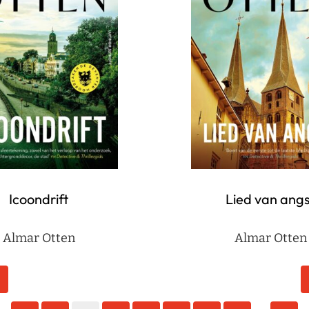
Icoondrift
Lied van angs
Almar Otten
Almar Otten
1
2
3
4
5
6
7
8
50
…