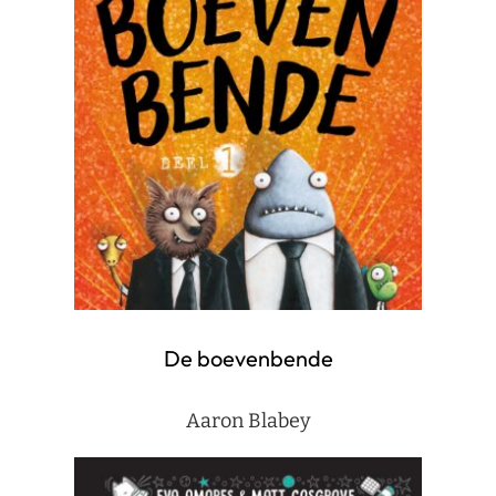
De boevenbende
Aaron Blabey