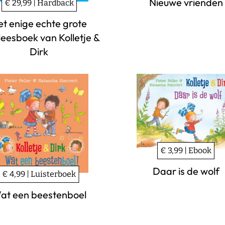
Nieuwe vrienden
€ 29,99 | Hardback
et enige echte grote
leesboek van Kolletje &
Dirk
€ 3,99 | Ebook
Daar is de wolf
€ 4,99 | Luisterboek
at een beestenboel