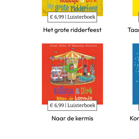
€ 6,99 | Luisterboek
Het grote ridderfeest
Taa
€ 6,99 | Luisterboek
Naar de kermis
Kon