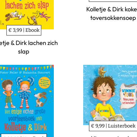
Kolletje & Dirk kok
toversokkensoep
€ 3,99 | Ebook
etje & Dirk lachen zich
slap
€ 9,99 | Luisterboek