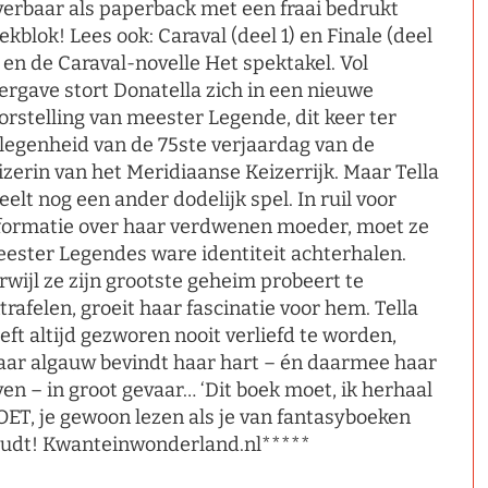
verbaar als paperback met een fraai bedrukt
ekblok! Lees ook: Caraval (deel 1) en Finale (deel
, en de Caraval-novelle Het spektakel. Vol
ergave stort Donatella zich in een nieuwe
orstelling van meester Legende, dit keer ter
legenheid van de 75ste verjaardag van de
izerin van het Meridiaanse Keizerrijk. Maar Tella
eelt nog een ander dodelijk spel. In ruil voor
formatie over haar verdwenen moeder, moet ze
ester Legendes ware identiteit achterhalen.
rwijl ze zijn grootste geheim probeert te
trafelen, groeit haar fascinatie voor hem. Tella
eft altijd gezworen nooit verliefd te worden,
ar algauw bevindt haar hart – én daarmee haar
ven – in groot gevaar… ‘Dit boek moet, ik herhaal
ET, je gewoon lezen als je van fantasyboeken
udt! Kwanteinwonderland.nl*****