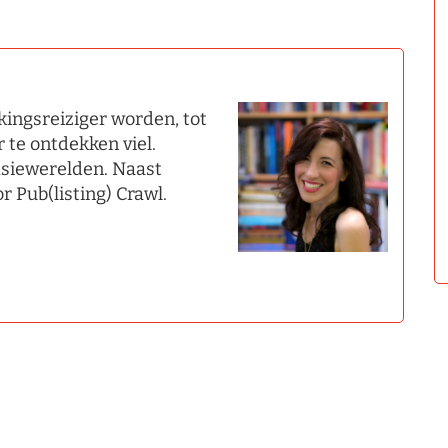
kingsreiziger worden, tot
r te ontdekken viel.
asiewerelden. Naast
or Pub(listing) Crawl.