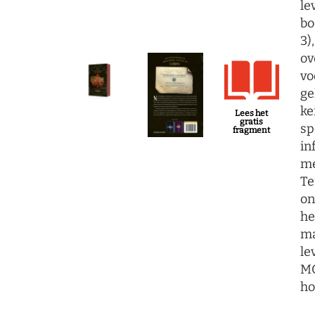
le
bo
3)
ov
vo
ge
ke
Lees het
gratis
sp
fragment
in
me
Te
on
he
ma
le
MO
ho