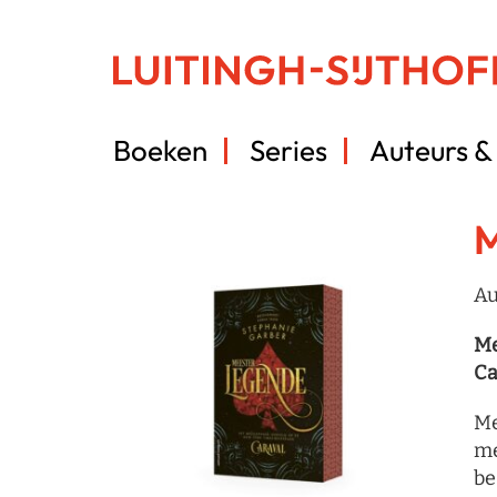
Boeken
Series
Auteurs & 
M
Au
Me
Ca
Me
me
be