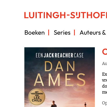
Boeken
Series
Auteurs & 
O
Au
Ex
vr
do
me
Op