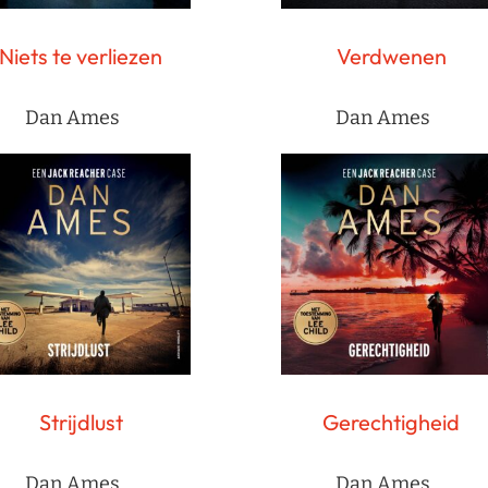
Niets te verliezen
Verdwenen
Dan Ames
Dan Ames
Strijdlust
Gerechtigheid
Dan Ames
Dan Ames