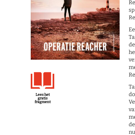
Re
sp
Re
Ee
Ta
de
he
ve
me
Re
Ta
do
Lees het
gratis
Ve
fragment
va
me
de
nu