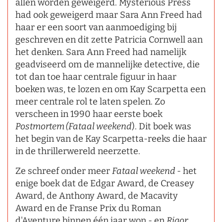
allen worden geweigerd. Mysterious Press
had ook geweigerd maar Sara Ann Freed had
haar er een soort van aanmoediging bij
geschreven en dit zette Patricia Cornwell aan
het denken. Sara Ann Freed had namelijk
geadviseerd om de mannelijke detective, die
tot dan toe haar centrale figuur in haar
boeken was, te lozen en om Kay Scarpetta een
meer centrale rol te laten spelen. Zo
verscheen in 1990 haar eerste boek
Postmortem (Fataal weekend
). Dit boek was
het begin van de Kay Scarpetta-reeks die haar
in de thrillerwereld neerzette.
Ze schreef onder meer
Fataal weekend
- het
enige boek dat de Edgar Award, de Creasey
Award, de Anthony Award, de Macavity
Award en de Franse Prix du Roman
d'Aventure binnen één jaar won - en
Rigor