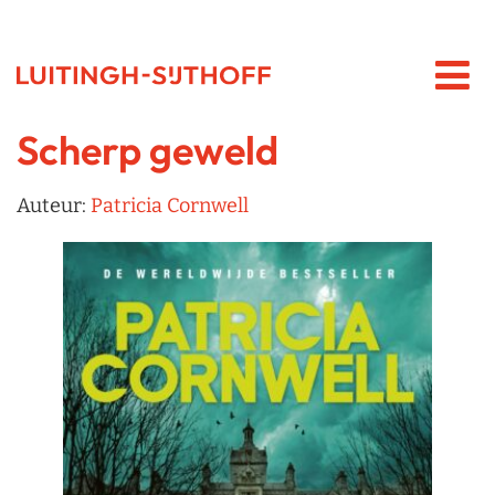
Scherp geweld
Auteur:
Patricia Cornwell