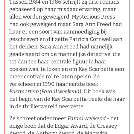
Tussen 1984 en 1986 schrijft zij drie romans
gebaseerd op haar misdaadervaring, maar
allen worden geweigerd. Mysterious Press
had ook geweigerd maar Sara Ann Freed had
haar er een soort van aanmoediging bij
geschreven en dit zette Patricia Cornwell aan
het denken. Sara Ann Freed had namelijk
geadviseerd om de mannelijke detective, die
tot dan toe haar centrale figuur in haar
boeken was, te lozen en om Kay Scarpetta een
meer centrale rol te laten spelen. Zo
verscheen in 1990 haar eerste boek
Postmortem (Fataal weekend
). Dit boek was
het begin van de Kay Scarpetta-reeks die haar
in de thrillerwereld neerzette.
Ze schreef onder meer
Fataal weekend
- het
enige boek dat de Edgar Award, de Creasey
Award, de Anthony Award, de Macavity