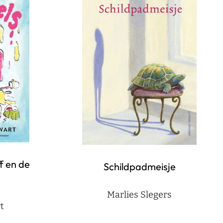
f en de
Schildpadmeisje
Marlies Slegers
t