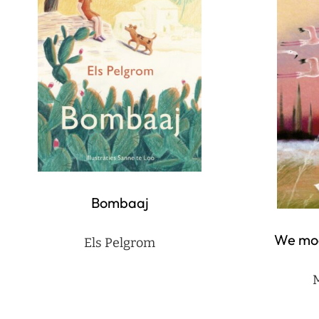
Bombaaj
We moet
Els Pelgrom
M