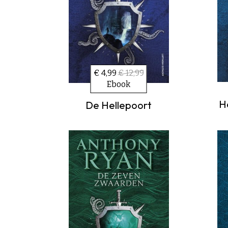
€ 4,99
€ 12,99
Ebook
H
De Hellepoort