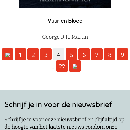
Vuur en Bloed
George R.R. Martin
Berichten
1
2
3
4
5
6
7
8
9
paginering
22
…
Schrijf je in voor de nieuwsbrief
Schrijf je in voor onze nieuwsbrief en blijf altijd op
de hoogte van het laatste nieuws rondom onze