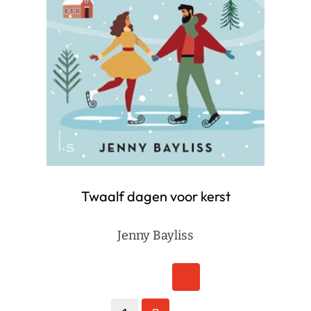
Twaalf dagen voor kerst
Jenny Bayliss
Berichten
1
2
paginering