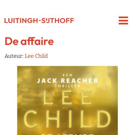
De affaire
Auteur:
Lee Child