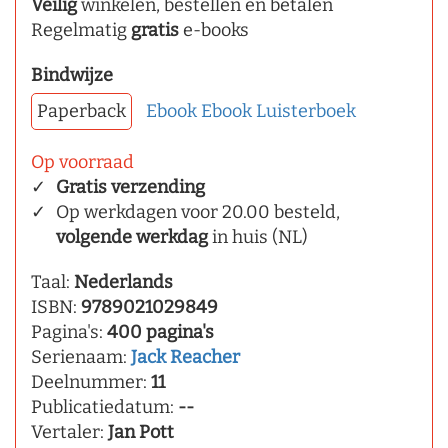
Veilig
winkelen, bestellen en betalen
Regelmatig
gratis
e-books
Bindwijze
Paperback
Ebook
Ebook
Luisterboek
Op voorraad
Gratis verzending
Op werkdagen voor 20.00 besteld,
volgende werkdag
in huis (NL)
Taal:
Nederlands
ISBN:
9789021029849
Pagina's:
400 pagina's
Serienaam:
Jack Reacher
Deelnummer:
11
Publicatiedatum:
--
Vertaler:
Jan Pott