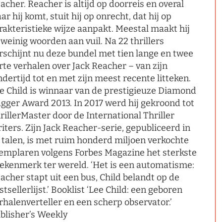
acher. Reacher is altijd op doorreis en overal
ar hij komt, stuit hij op onrecht, dat hij op
rakteristieke wijze aanpakt. Meestal maakt hij
 weinig woorden aan vuil. Na 22 thrillers
rschijnt nu deze bundel met tien lange en twee
rte verhalen over Jack Reacher – van zijn
ndertijd tot en met zijn meest recente litteken.
e Child is winnaar van de prestigieuze Diamond
gger Award 2013. In 2017 werd hij gekroond tot
rillerMaster door de International Thriller
iters. Zijn Jack Reacher-serie, gepubliceerd in
 talen, is met ruim honderd miljoen verkochte
emplaren volgens Forbes Magazine het sterkste
ekenmerk ter wereld. ‘Het is een automatisme:
acher stapt uit een bus, Child belandt op de
stsellerlijst.’ Booklist ‘Lee Child: een geboren
rhalenverteller en een scherp observator.’
blisher’s Weekly