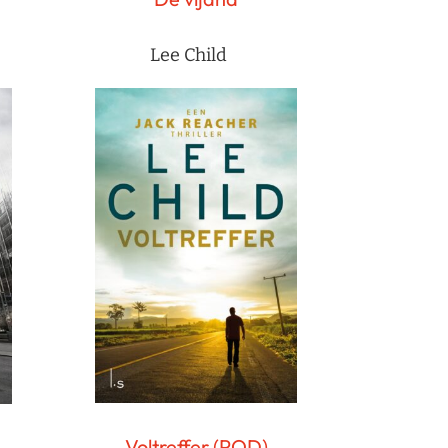
Lee Child
Voltreffer (POD)