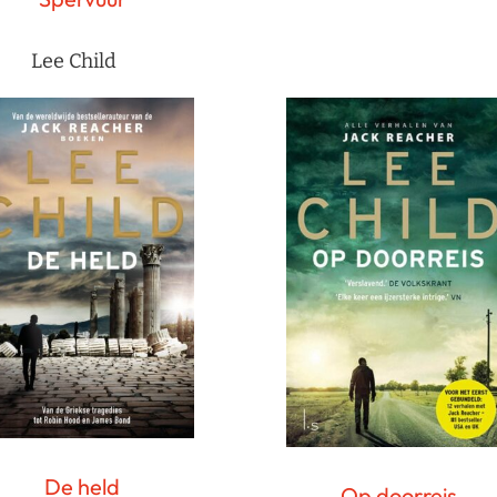
Lee Child
De held
Op doorreis