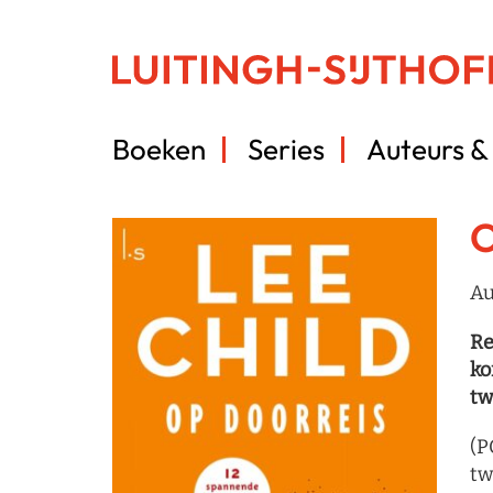
Boeken
Series
Auteurs & 
O
Au
Re
ko
tw
(P
tw