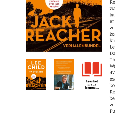
Re
wa
ka
er
ve
ko
ki
Le
Da
Th
Wr
47
ex
Lees het
bo
gratis
fragment
Re
be
ve
Pu