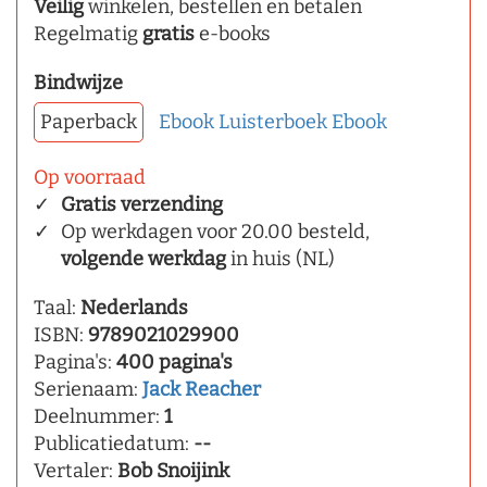
Veilig
winkelen, bestellen en betalen
Regelmatig
gratis
e-books
Bindwijze
Paperback
Ebook
Luisterboek
Ebook
Op voorraad
Gratis verzending
Op werkdagen voor 20.00 besteld,
volgende werkdag
in huis (NL)
Taal:
Nederlands
ISBN:
9789021029900
Pagina's:
400 pagina's
Serienaam:
Jack Reacher
Deelnummer:
1
Publicatiedatum:
--
Vertaler:
Bob Snoijink