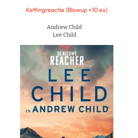
Kettingreactie (Blowup +10 ex)
Andrew Child
Lee Child