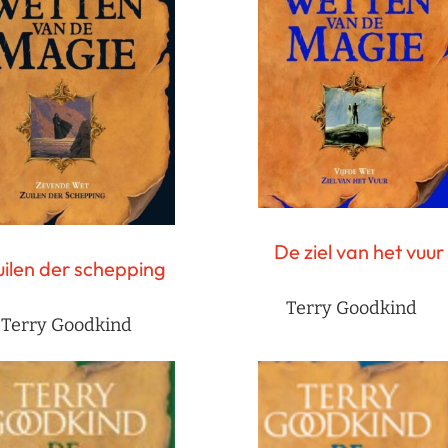
De ziel van het vuur
uilen der schepping
Terry Goodkind
Terry Goodkind