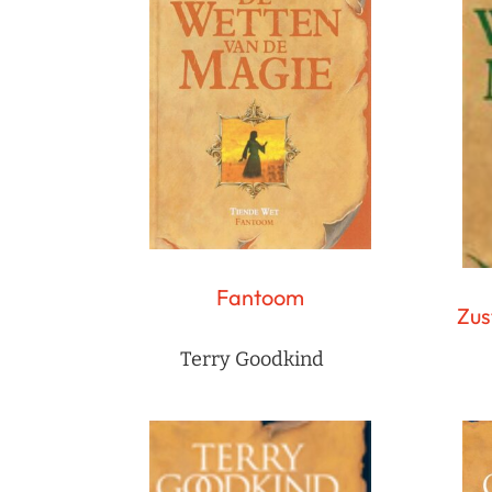
Fantoom
Zus
Terry Goodkind