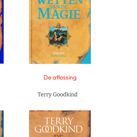
De aflossing
Terry Goodkind