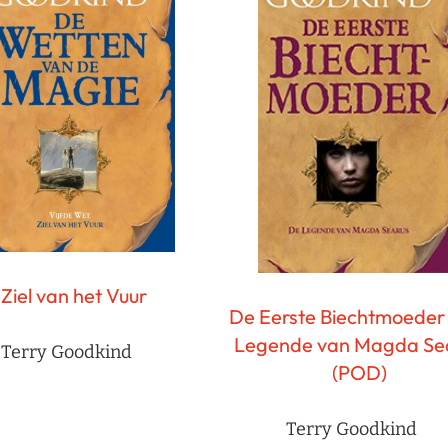
Ziel van het Vuur
De Eerste Biechtmoeder
Legende van Magda Se
Terry Goodkind
(POD)
Terry Goodkind