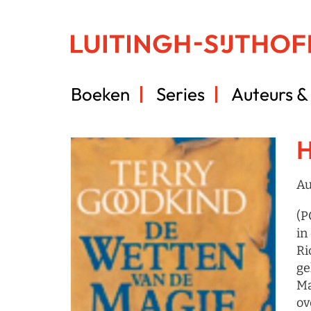
Boeken
Series
Auteurs & 
H
Au
(P
in
Ri
ge
Ma
ov