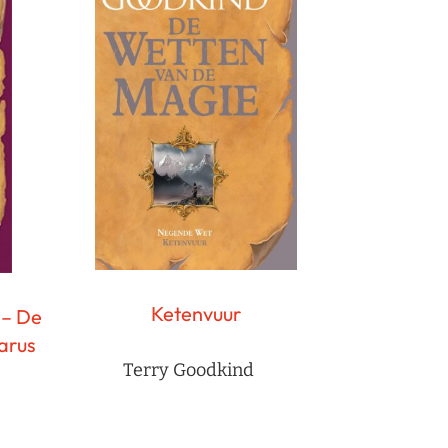
Ketenvuur
 – De
arus
Terry Goodkind