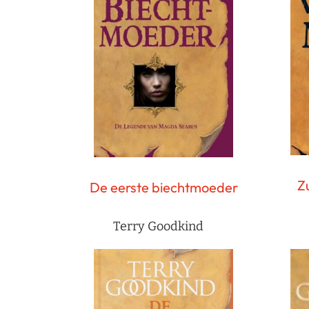
Z
De eerste biechtmoeder
Terry Goodkind