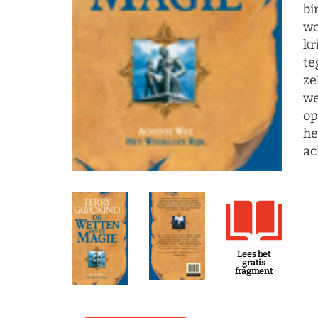
bi
wo
kr
te
ze
we
op
he
ac
Lees het
gratis
fragment