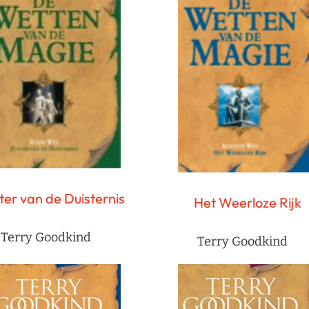
ter van de Duisternis
Het Weerloze Rijk
Terry Goodkind
Terry Goodkind