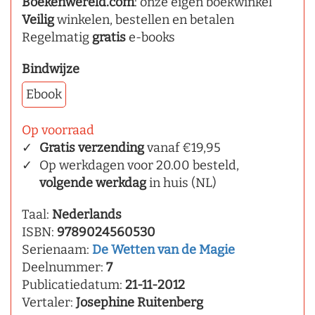
Boekenwereld.com
: onze eigen boekwinkel
Veilig
winkelen, bestellen en betalen
Regelmatig
gratis
e-books
Bindwijze
Ebook
Op voorraad
Gratis verzending
vanaf €19,95
Op werkdagen voor 20.00 besteld,
volgende werkdag
in huis (NL)
Taal:
Nederlands
ISBN:
9789024560530
Serienaam:
De Wetten van de Magie
Deelnummer:
7
Publicatiedatum:
21-11-2012
Vertaler:
Josephine Ruitenberg