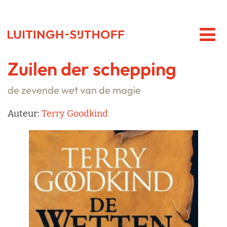
Zuilen der schepping
de zevende wet van de magie
Auteur:
Terry Goodkind