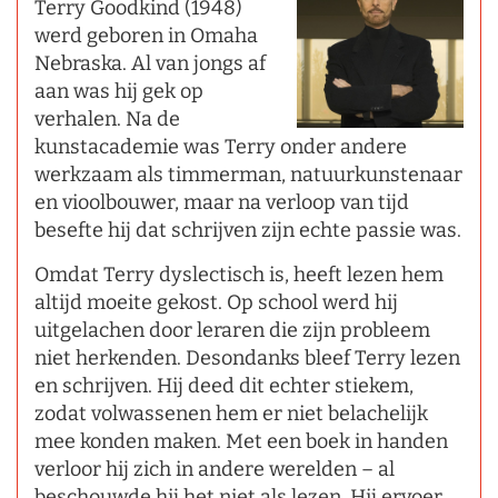
Terry Goodkind (1948)
werd geboren in Omaha
Nebraska. Al van jongs af
aan was hij gek op
verhalen. Na de
kunstacademie was Terry onder andere
werkzaam als timmerman, natuurkunstenaar
en vioolbouwer, maar na verloop van tijd
besefte hij dat schrijven zijn echte passie was.
Omdat Terry dyslectisch is, heeft lezen hem
altijd moeite gekost. Op school werd hij
uitgelachen door leraren die zijn probleem
niet herkenden. Desondanks bleef Terry lezen
en schrijven. Hij deed dit echter stiekem,
zodat volwassenen hem er niet belachelijk
mee konden maken. Met een boek in handen
verloor hij zich in andere werelden – al
beschouwde hij het niet als lezen. Hij ervoer