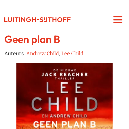
Geen plan B
Auteurs:
Andrew Child
,
Lee Child