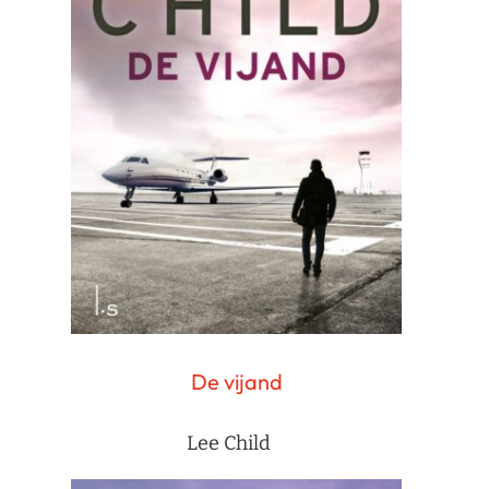
De vijand
Lee Child