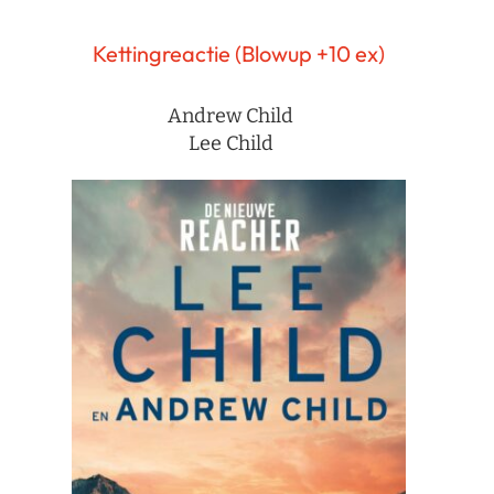
Kettingreactie (Blowup +10 ex)
Andrew Child
Lee Child